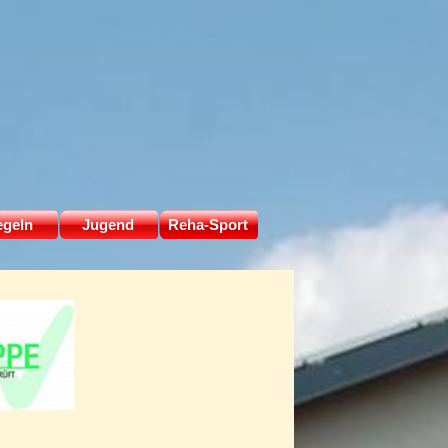
geln
▼
Jugend
▼
Reha-Sport
▼
▼