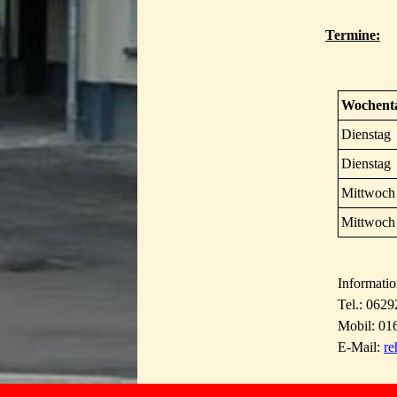
Termine:
Wochent
Dienstag
Dienstag
Mittwoch
Mittwoch
Informati
Tel.: 062
Mobil: 01
E-Mail:
re
www.sv-seckach.de