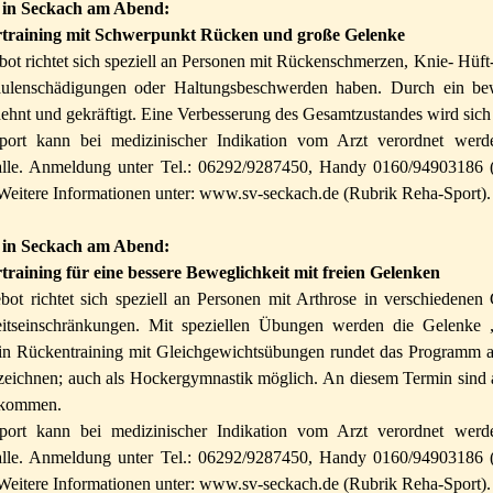
 in Seckach am Abend:
training mit Schwerpunkt Rücken und große Gelenke
ot richtet sich speziell an Personen mit Rückenschmerzen, Knie- Hüf
äulenschädigungen oder Haltungsbeschwerden haben. Durch ein be
hnt und gekräftigt. Eine Verbesserung des Gesamtzustandes wird sich
ort kann bei medizinischer Indikation vom Arzt verordnet werd
alle. Anmeldung unter Tel.: 06292/9287450, Handy 0160/94903186 (
Weitere Informationen unter: www.sv-seckach.de (Rubrik Reha-Sport).
 in Seckach am Abend:
training
f
ür eine bessere Beweglichkeit mit freien Gelenken
bot richtet sich speziell an Personen mit Arthrose in verschiedene
itseinschränkungen. Mit speziellen Übungen werden die Gelenke 
 Ein Rückentraining mit Gleichgewichtsübungen rundet das Programm 
bzeichnen; auch als Hockergymnastik möglich. An diesem Termin si
llkommen.
ort kann bei medizinischer Indikation vom Arzt verordnet werd
alle. Anmeldung unter Tel.: 06292/9287450, Handy 0160/94903186 (
Weitere Informationen unter: www.sv-seckach.de (Rubrik Reha-Sport).