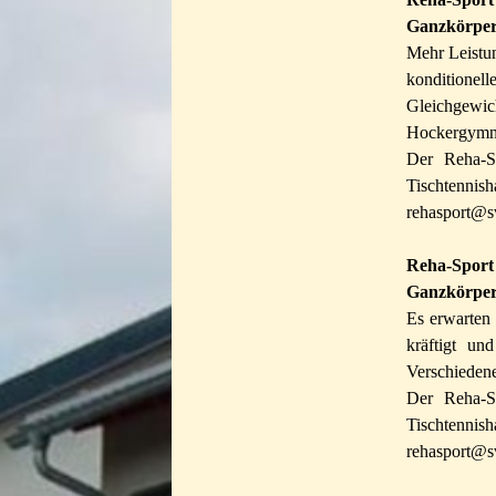
Ganzkörpert
Mehr Leistu
konditione
Gleichgewic
Hockergymna
Der Reha-S
Tischtennis
rehasport@sv
Reha-Sport
Ganzkörper
Es erwarten
kräftigt un
Verschieden
Der Reha-Sp
Tischtennis
rehasport@sv