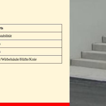
ts
abilität
n
n
r/Wirbelsäule/Hüfte/Knie