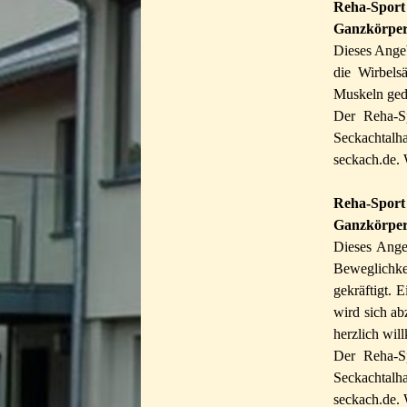
Reha-Sport
Ganzkörper
Dieses Angeb
die Wirbels
Muskeln gede
Der Reha-Sp
Seckachtalh
seckach.de. 
Menü überspringen
Reha-Sport
Ganzkörper
Dieses Ange
Beweglichke
gekräftigt.
wird sich a
herzlich wi
Der Reha-Sp
Seckachtalh
seckach.de. 