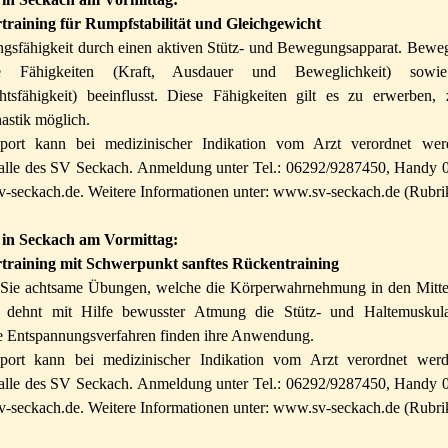
raining für Rumpfstabilität und Gleichgewicht
ngsfähigkeit durch einen aktiven Stütz- und Bewegungsapparat. Bew
lle Fähigkeiten (Kraft, Ausdauer und Beweglichkeit) sowi
htsfähigkeit) beeinflusst. Diese Fähigkeiten gilt es zu erwerben,
stik möglich.
port kann bei medizinischer Indikation vom Arzt verordnet wer
halle des SV Seckach. Anmeldung unter Tel.: 06292/9287450, Handy 
-seckach.de. Weitere Informationen unter: www.sv-seckach.de (Rubri
 in Seckach am Vormittag:
training mit Schwerpunkt sanftes Rückentraining
 Sie achtsame Übungen, welche die Körperwahrnehmung in den Mittel
d dehnt mit Hilfe bewusster Atmung die Stütz- und Haltemuskulat
e Entspannungsverfahren finden ihre Anwendung.
ort kann bei medizinischer Indikation vom Arzt verordnet werd
halle des SV Seckach. Anmeldung unter Tel.: 06292/9287450, Handy 
-seckach.de. Weitere Informationen unter: www.sv-seckach.de (Rubri