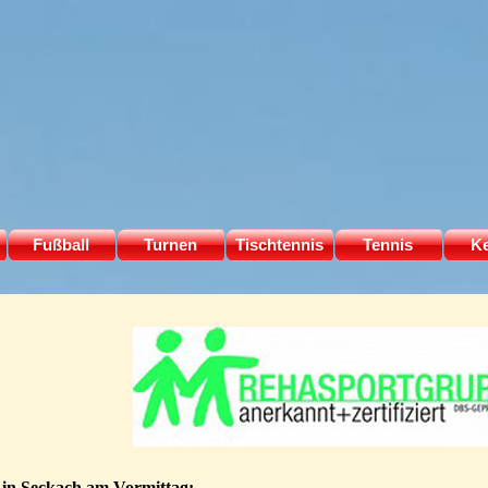
Menü überspringen
Fußball
▼
Turnen
▼
Tischtennis
▼
Tennis
▼
Ke
 in Seckach am Vormittag: